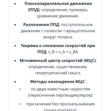
Плоскопараллельное движение
(ППД)
: определение, примеры,
уравнение движения.
Разложение ППД
: поступательное
движение с полюсом + вращательное
вокруг полюса.
Теорема о сложении скоростей при
ППД
: v_B = v_A + v_BA.
Мгновенный центр скоростей (МЦС)
:
определение, существование,
геометрический смысл.
Методы нахождения МЦС
:
по двум известным скоростям
(пересечение перпендикуляров);
при качении без проскальзывания
(точка контакта);