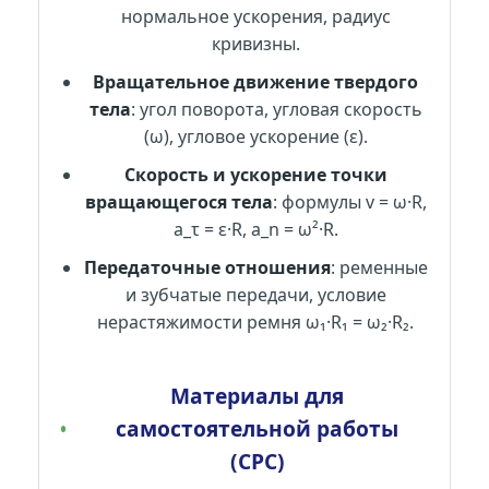
нормальное ускорения, радиус
кривизны.
Вращательное движение твердого
тела
: угол поворота, угловая скорость
(ω), угловое ускорение (ε).
Скорость и ускорение точки
вращающегося тела
: формулы v = ω·R,
a_τ = ε·R, a_n = ω²·R.
Передаточные отношения
: ременные
и зубчатые передачи, условие
нерастяжимости ремня ω₁·R₁ = ω₂·R₂.
Материалы для
самостоятельной работы
(СРС)