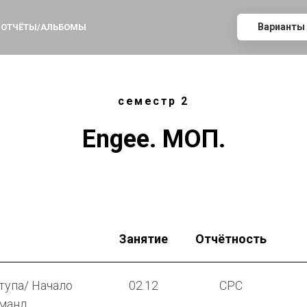
Варианты
ОТЧЁТЫ/АЛЬБОМЫ
семестр 2
Engee. МОП.
Занятие
Отчётность
тупа/ Начало
02.12
СРС
оманд