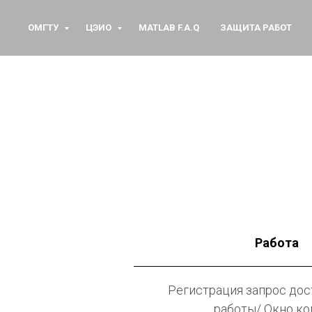
ОМГТУ
ЦЭИО
MATLAB F.A.Q
ЗАЩИТА РАБОТ
Работа
Регистрация запрос дос
работы/ Окно к