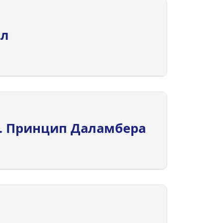
ил
ч. Принцип Даламбера