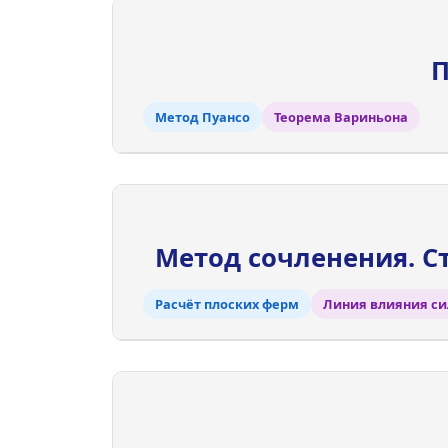
П
Метод Пуансо
Теорема Вариньона
Метод сочленения. С
Расчёт плоских ферм
Линия влияния с