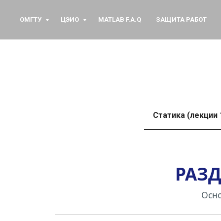
ОМГТУ
ЦЭИО
MATLAB F.A.Q
ЗАЩИТА РАБОТ
Статика (лекции 
РАЗД
Осно