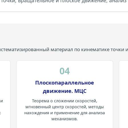
 точки, вращательное и плоское движение, анализ
истематизированный материал по кинематике точки и 
04
Плоскопараллельное
движение. МЦС
 и
Теорема о сложении скоростей,
и
мгновенный центр скоростей, методы
х
нахождения и применение для анализа
механизмов.