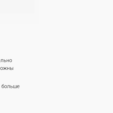
ельно
 ложны
е больше