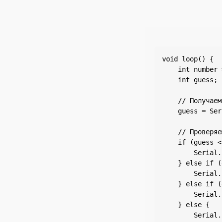
void loop() {

    int number 
    int guess; 
    // Получаем
    guess = Ser
    // Проверяе
    if (guess <
        Serial.
    } else if (
        Serial.
    } else if (
        Serial.
    } else {

        Serial.