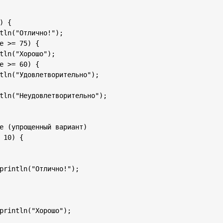
) {

tln("Отлично!");

e >= 75) {

tln("Хорошо");

e >= 60) {

tln("Удовлетворительно");

tln("Неудовлетворительно");

e (упрощенный вариант)

 10) {

println("Отлично!");

println("Хорошо");
