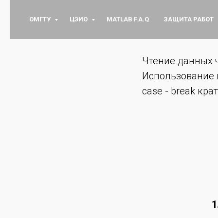
ОМГТУ
ЦЭИО
MATLAB F.A.Q
ЗАЩИТА РАБОТ
Чтение данных 
Использование 
case - break кра
1