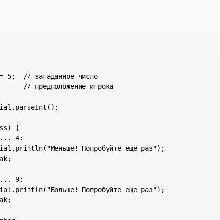
= 5;  // загаданное число

      // предположение игрока

ial.parseInt();

ss) {

... 4:

ial.println("Меньше! Попробуйте еще раз");

ak;

... 9:

ial.println("Больше! Попробуйте еще раз");

ak;
