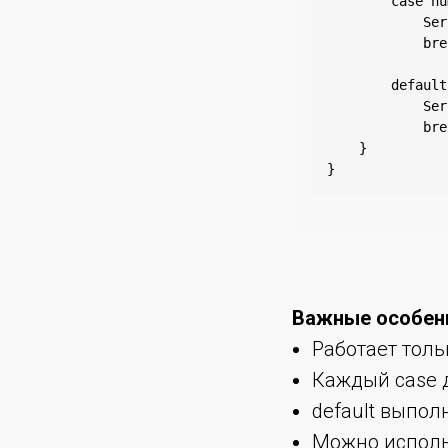
        case nu
            Ser
            bre
        default:
            Ser
            bre
    }

}
Важные особенн
Работает тол
Каждый case 
default выпол
Можно использ