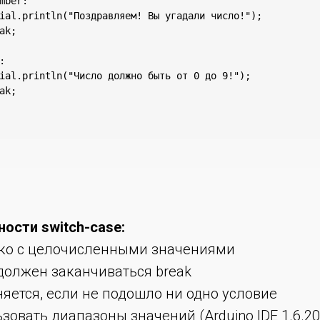
mber:

ial.println("Поздравляем! Вы угадали число!");

ak;



ial.println("Число должно быть от 0 до 9!");

ak;

ости switch-case:
ько с целочисленными значениями
должен заканчиваться break
няется, если не подошло ни одно условие
овать диапазоны значений (Arduino IDE 1.6.20