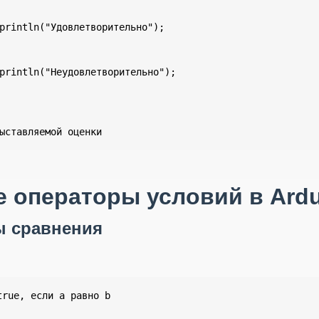
println("Удовлетворительно");

println("Неудовлетворительно");

ыставляемой оценки
 операторы условий в Ard
ы сравнения
rue, если a равно b
