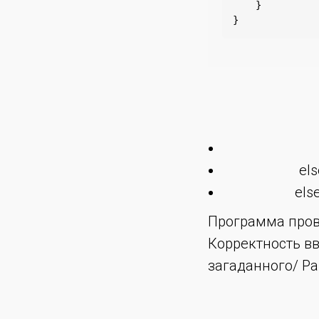
    }

}
el
els
Программа пров
Корректность в
загаданного/ Р