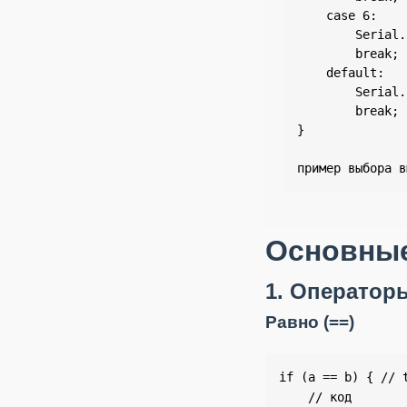
    case 6:

        Serial.
        break;

    default:

        Serial.
        break;

}

пример выбора в
Основные
1. Оператор
Равно (==)
if (a == b) { // t
    // код
