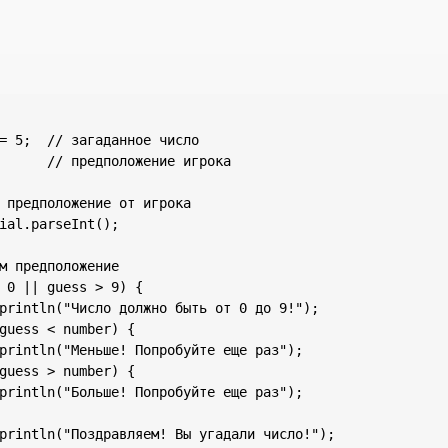
= 5;  // загаданное число

      // предположение игрока

 предположение от игрока

ial.parseInt();

м предположение

 0 || guess > 9) {

println("Число должно быть от 0 до 9!");

guess < number) {

println("Меньше! Попробуйте еще раз");

guess > number) {

println("Больше! Попробуйте еще раз");

println("Поздравляем! Вы угадали число!");
