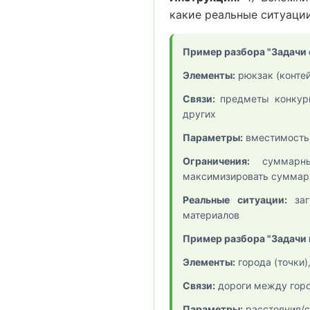
какие реальные ситуаци
Пример разбора "Задачи 
Элементы:
рюкзак (контей
Связи:
предметы конкури
других
Параметры:
вместимость 
Ограничения:
суммарны
максимизировать суммар
Реальные ситуации:
загр
материалов
Пример разбора "Задачи
Элементы:
города (точки)
Связи:
дороги между горо
Параметры:
расстояния/с