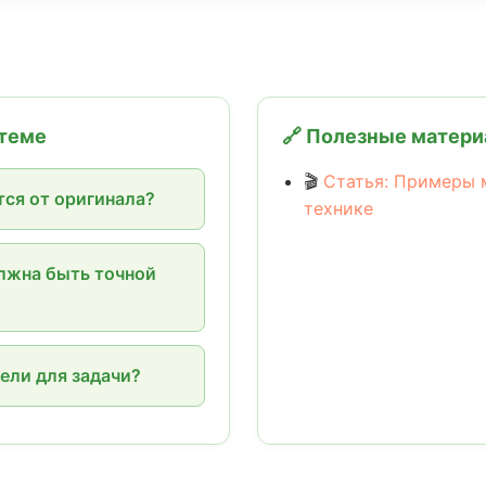
 теме
🔗 Полезные матер
🎬
Статья: Примеры 
ся от оригинала?
технике
олжна быть точной
ели для задачи?