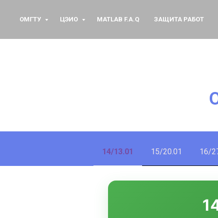
ОМГТУ
ЦЭИО
MATLAB F.A.Q
ЗАЩИТА РАБОТ
14/13.01
15/20.01
16/2
1