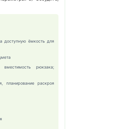
а доступную ёмкость для
дмета
вместимость рюкзака;
я, планирование раскроя
я