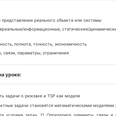
представление реального объекта или системы
ериальные/информационные, статические/динамически
ность, полнота, точность, экономичность
 связи, параметры, ограничения
на уроке:
ь задачи о рюкзаке и TSP как модели
актные задачи становятся математическими моделями
е условия задач. 2) Определите элементы, связи и 