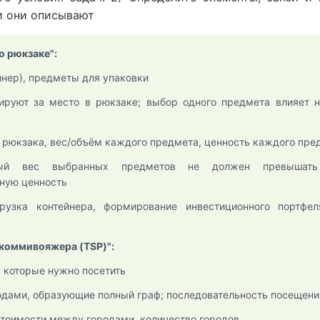
и они описывают
о рюкзаке":
нер), предметы для упаковки
руют за место в рюкзаке; выбор одного предмета влияет н
рюкзака, вес/объём каждого предмета, ценность каждого пре
й вес выбранных предметов не должен превышать 
ную ценность
узка контейнера, формирование инвестиционного портфел
 коммивояжера (TSP)":
, которые нужно посетить
дами, образующие полный граф; последовательность посещени
тоимости между городами, количество городов