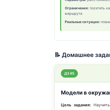
Ограничения:
посетить ка
маршрута
Реальные ситуации:
плани
📝 Домашнее зада
ДЗ #5
Модели в окруж
Цель задания:
Научитьс